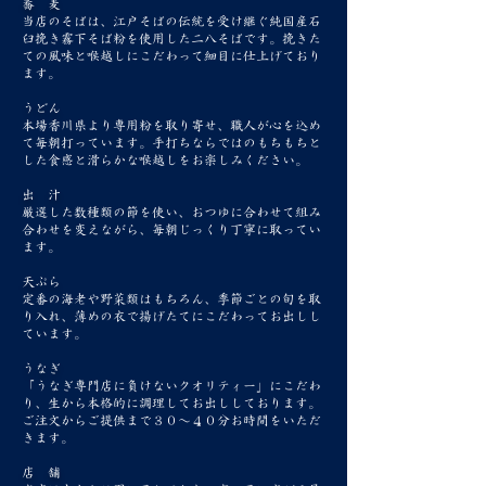
蕎 麦
当店のそばは、江戸そばの伝統を受け継ぐ純国産石
臼挽き霧下そば粉を使用した二八そばです。挽きた
ての風味と喉越しにこだわって細目に仕上げており
ます。
うどん
本場香川県より専用粉を取り寄せ、職人が心を込め
て毎朝打っています。手打ちならではのもちもちと
した食感と滑らかな喉越しをお楽しみください。
出
汁
厳選した数種類の節を使い、おつゆに合わせて組み
合わせを変えながら、毎朝じっくり丁寧に取ってい
ます。
天ぷら
定番の海老や野菜類はもちろん、季節ごとの旬を取
り入れ、薄めの衣で揚げたてにこだわってお出しし
ています。
うなぎ
「うなぎ専門店に負けないクオリティー」にこだわ
り、生から本格的に調理してお出ししております。
ご注文からご提供まで３０～４０分お時間をいただ
きます。
店 舗