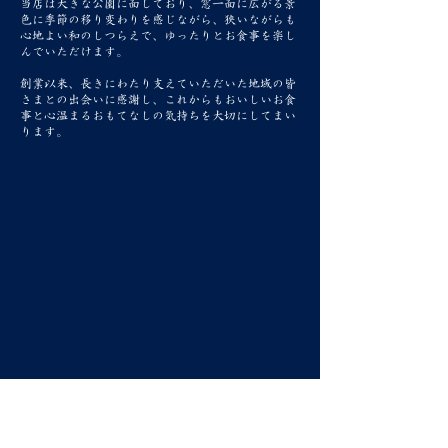
当店は大きな公園に面しており、窓一面に広がる景
色に季節の移り変わりを感じながら、狭いながらも
心地よい和のしつらえで、ゆったりとお食事を楽し
んでいただけます。
創業以来、長きにわたり支えていただいた地域の皆
さまとの出会いに感謝し、これからもおいしいお食
事と心温まるおもてなしの気持ちを大切にしてまい
ります。